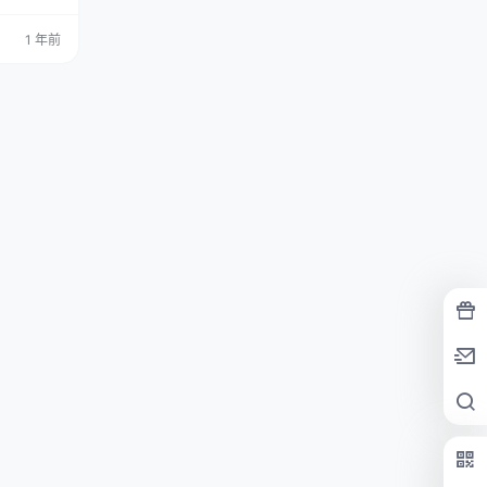
的味儿？里头
r，和她一
1 年前
套图，文章末
lay啊，在
。穿上…