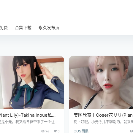
免费
合集下载
永久发布页
ant Lily)-Takina Inoue私藏
美图欣赏丨Coser花リリ(Plant L
光!仅17MB,13张让人心动不
Plant Lily[63P-44MB]
我是小元，我又给各位带来了一个让人
晚上好哦，小元今儿不聊别的，就来
作品啦~这次的主角是咱们网站上的另
上那些个光影的事儿。您瞧瞧这标题，
76
0
COS图集
作者，Coser花リリ(Plant Lily)。
赏丨Coser花リリ(Plant Lily)-Plant L