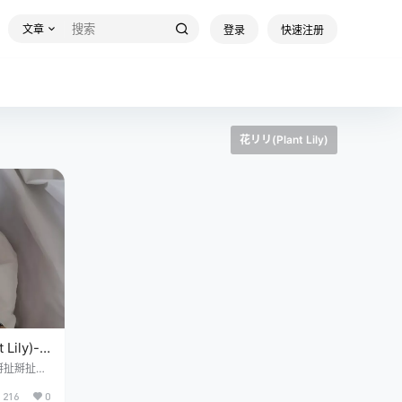
文章
登录
快速注册
花リリ(Plant Lily)
ily)-
掰扯掰扯网
“美图欣
216
0
ily[63-44