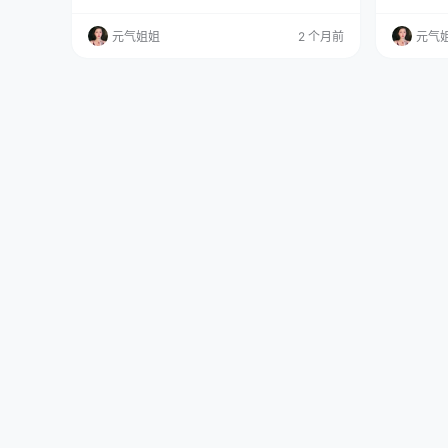
拟主播，不是在还原一个形象，是在抓拍一个正
免费欣赏
在流逝的影子。 免费欣赏：点这直达 全集欣
COSER
元气姐姐
2 个月前
元气
赏：点这直达 这让我想起仙女月，她拍过的图总
的NO.02
像是给某个瞬间盖了封印，静态里能看到时间的
上，虽然只
波纹，是往回捞的那一路。但今天这位面对的Mi
MB，但
nato Aqua，连“停在哪一帧”都不确定，因为屏
“分量不…
幕里的她…