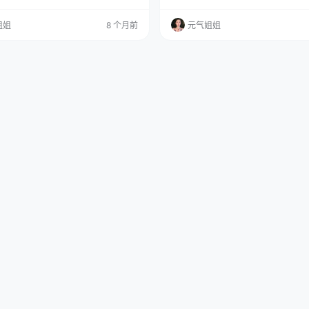
：点击直达 在线看图：点这直达，更多
MB]”，是不是一听就带着点儿网络
邀您一起欣赏精美高清的COSPLAY~ 她
点名儿说了，是一位叫花リリ的Cose
姐姐
8 个月前
元气姐姐
3号作品，聚焦在角色 Takina Inoue
套叫做“Plant Lily”的作品。 免费
有13张精美图片，文件大小也不过17
尾获取(收藏本站不迷路) 要说这Cosp
其中的分量，可一点都不轻。 为什么说
咱这网络世界里，那可是个热闹行当