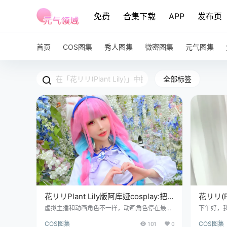
免费
合集下载
APP
发布页
首页
COS图集
秀人图集
微密图集
元气图集
全部标签
花リリPlant Lily版阿库娅cosplay:把
花リリ(Pl
最吵的虚拟主播拍安静了
级美照曝
虚拟主播和动画角色不一样，动画角色停在最后
下午好，
一集，不会再长一岁，虚拟主播却在直播里活
感到美的
已
COS图集
101
0
COS图集
着，会哭，会笑，有一天也会离开，所以cos虚
一位很棒的创