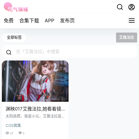
免费
合集下载
APP
发布页
全部标签
艾雅法拉
渊秧017艾雅法拉,她看着镜
头的样子很温柔
太阳高照，我是小元，艾雅法拉是
个听力不好的姑娘。明日方舟里，
COS图集
她研究火山，看岩浆流动，听大地
深处的声音，但现实中的声音，她
47
0
得靠着助听器才能捕捉到七七八