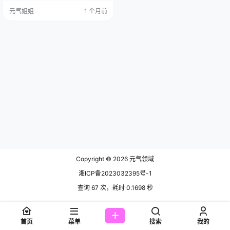
八。渊秧这次扮的就是她，十张
元气姐姐
1 个月前
图，十七点六八兆。这数字放在现
在的硬盘里，轻得像片羽毛，连个
像样点的s频g告都塞不进去。 全集
欣赏：点这直达 可轻有轻的好。现
在的东西都太重了，动则几百兆，
几张图就能占满手机相册，看的时
候还得等加载，等的时候手指在屏
幕上划来…
Copyright © 2026
元气领域
湘ICP备2023032395号-1
查询 67 次，耗时 0.1698 秒
首页
菜单
搜索
我的