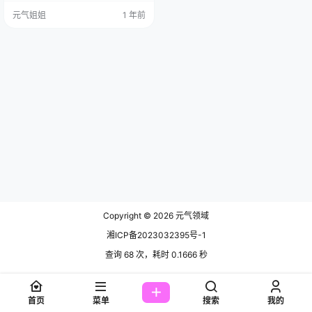
末尾获取(收藏本站不迷路) 她那166
元气姐姐
1 年前
厘米的高挑个头，体重才 48 公斤，
那身材比例堪称完m，三围 89 - 61
- 90 ，D 号一加持，往人群里一
站，那就是妥妥的 “吸睛宝宝”，旁
人的目光跟被胶水粘住了似的，根
本挪不开。 张雨…
Copyright © 2026
元气领域
湘ICP备2023032395号-1
查询 68 次，耗时 0.1666 秒
首页
菜单
搜索
我的