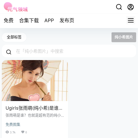
免费
合集下载
APP
发布页
全部标签
纯小希图片
Ugirls张雨萌(纯小希)是谁?
No.1002期摄影作品赏析
张雨萌是谁？也就是超有范的纯小
希，这位宝藏女孩。她呀，1992 年
免费图集
2 月 2 日在山东那片热情的土地上诞
生，打小儿就出落得水灵灵的，长
3.7k
0
成后更是不得了。 免费套图，文章