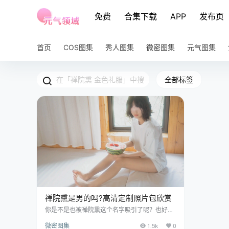
免费
合集下载
APP
发布页
首页
COS图集
秀人图集
微密图集
元气图集
全部标签
禅院熏是男的吗?高清定制照片包欣赏
你是不是也被禅院熏这个名字吸引了呢？也好奇
过禅院熏是不是男的吧?听起来很有男性味道
微密图集
1.5k
0
吧？但其实，禅院熏是一位出生于江苏的网红美