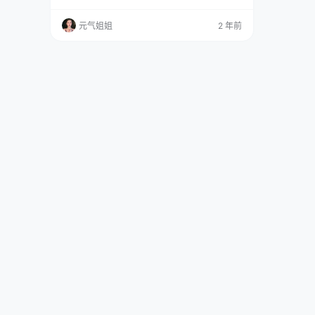
女哦！生日为1999年7月1日，星座为巨蟹座，是
一个温柔、情感化的小姐姐。 资源获取： 禅院
元气姐姐
2 年前
熏摄影作品，前往获取 禅院熏作品打包，前往获
取 在社交媒体上，禅院熏以发布个人日常感悟和
一些有趣的截图而闻名。她的微博内容丰富多
样，给粉丝们带来了情感共鸣。禅院熏被认为是
一位独特的存在…