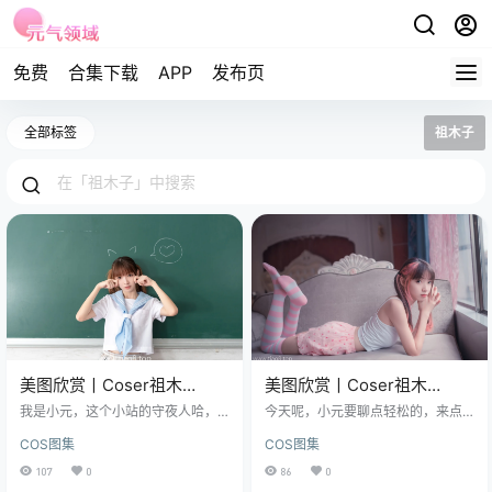
免费
合集下载
APP
发布页
全部标签
祖木子
美图欣赏丨Coser祖木
美图欣赏丨Coser祖木
子:NO.006-不要躺在课桌上
子:NO.013-粉白条纹小可爱
我是小元，这个小站的守夜人哈，
今天呢，小元要聊点轻松的，来点
[48P-39MB]
今天摆在我面前的这套图，标题很
[50P-220MB]
养眼的，说到COSER，那可是二次
COS图集
COS图集
长，叫美图欣赏丨Coser祖木子:NO.
元世界里的一道亮丽风景线，今天
006-不要躺在课桌上 [48P-39M
咱们的主角，是那位名叫祖木子的
107
0
86
0
B]。 免费欣赏：点击直达 全集欣
姑娘。 图片全集下方直达▼▼▼ 她