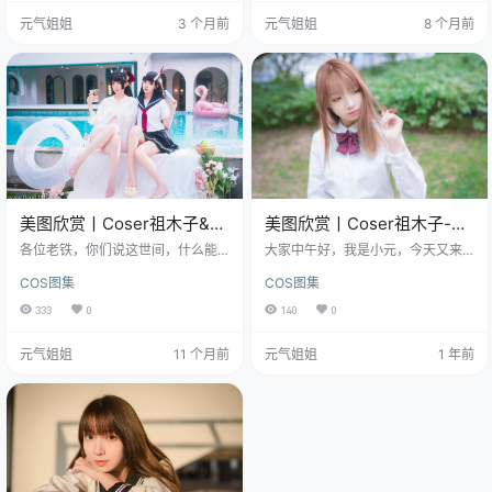
赏：点这直达 我盯着这个标题看了
的这组作品，编号NO.013，标题就
元气姐姐
3 个月前
元气姐姐
8 个月前
很久，越看越觉得有意思。一个Cos
带着一股子软萌劲儿——“粉白条纹
er，拍到第六期了，给自己的zuo品
小可爱”，光听这名字，就让人忍不
起了这么一个带着劝告口吻的名
住想一探究竟。 这次祖木子带来
字。"不要躺在课桌上"——你说她这
的，是整整50张照片，打包在一起
是在劝谁呢？是在劝图里的自己，
足足有220MB。这可不是随便拍拍
还是在劝屏幕…
的，这背后肯定是有心有灵犀的创
作和精心的准备。…
美图欣赏丨Coser祖木子&封
美图欣赏丨Coser祖木子-兔
疆疆:NO.026-碧蓝航线 能代
玩绿草坪[40P-113MB]
各位老铁，你们说这世间，什么能
大家中午好，我是小元，今天又来
酒匂[43P-240.9M]
让人心头一颤，眼底生辉？是那壮
给大家分享让人感到美的美图啦！
COS图集
COS图集
丽山河，还是那笔下千秋？依我看
这次的主角呢，是咱们Coser圈里挺
啊，有时候，就是这么一组图片，
有自己独特风格的姑娘祖木子。 免
333
0
140
0
简简单单，却能把人带入另一个世
费套图，文章末尾获取(收藏本站不
界。 图集已更26期，持续更新中▼
迷路) 她给我的感觉就像是那种自带
元气姐姐
11 个月前
元气姐姐
1 年前
▼▼ 今儿个，咱们就来聊聊网站上
治愈光环的小仙女，每次看到她的
这新鲜出炉的这篇文章。瞧这标
作品，总能感受到一股清新、自然
题，信息量是不是挺大？别急，小
的气息，让人心情瞬间变好，她不
元我这就跟您细细道来。 说起来，
是那种一眼看上去就很炸裂的类
这“美图欣赏”四个字，看似寻常，实
型，而是那种越看越有味道，越品
则里面藏着大学问。它不单单是看
越觉得舒服。 她对角色的理解，我
个热闹，更多的是一种对美的追求…
觉得挺细腻的，总能抓住角色…