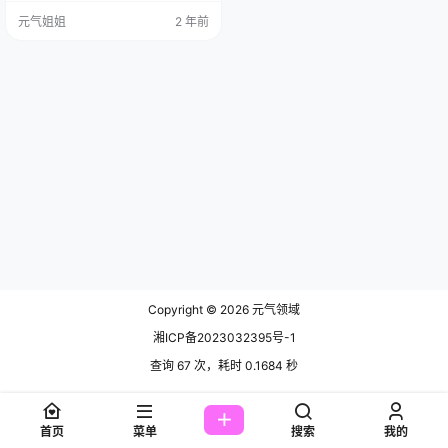
长得那叫一个美，皮肤白白的，脸
元气姐姐
2 年前
蛋漂亮得像朵花，身材还修长修长
的，走在路上都能迷倒一片。她的
某博账号@眼酱大魔王w和Twitter
账号@SXeyes_，那粉丝多得数都数
不过来。 在Cosplay的世界里，她
就像个会魔法的小仙女。不管是经
典动漫里的…
Copyright © 2026
元气领域
湘ICP备2023032395号-1
查询 67 次，耗时 0.1684 秒
首页
菜单
搜索
我的