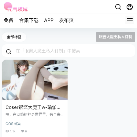
免费
合集下载
APP
发布页
全部标签
眼酱大魔王私人订制
Coser眼酱大魔王w-瑜伽服
[32P-160MB]
嘿，在网络的神奇世界里，有个来
自山东东营的大明星，那就是眼酱
COS图集
大魔王w啦！这姑娘出生于1999
年，简直就是个小仙女下凡。 免费
1.1k
0
套图，文章末尾获取 眼酱大魔王w