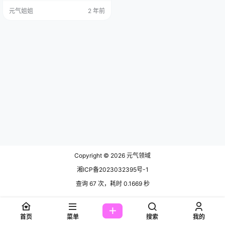
女，已经在模特界掀起了不小的风
元气姐姐
2 年前
浪呢！不过呀，之前还有些混乱的
消息说她是 1987 年出生的，可大多
数证据都明明白白指向 2003 年，
所以这可没啥好争议的啦！ 身高 17
8 厘米的她，那简直就是天生的衣架
子！每次她一走上 T 台，所有人的
目…
Copyright © 2026
元气领域
湘ICP备2023032395号-1
查询 67 次，耗时 0.1669 秒
首页
菜单
搜索
我的