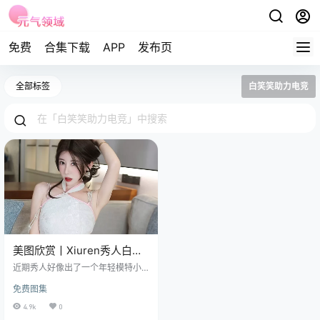
免费
合集下载
APP
发布页
全部标签
白笑笑助力电竞
美图欣赏丨Xiuren秀人白笑
笑 NO.7334[80+1P／
近期秀人好像出了一个年轻模特小
796MB]
姐姐哈，叫白笑笑，她在模特圈那
免费图集
可是越来越响亮啦~ 免费套图，文章
末尾获取 她呀，出生在广东，别看
4.9k
0
她年纪不大，2003 年出生的小美