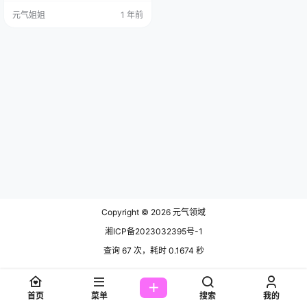
可以说是再一次刷新了大家对“用心”
元气姐姐
1 年前
二字的理解。 图集已更62期，持续
更新中▼▼▼ 这次的作品编号是NO.
61，数量更是达到了惊人的57张图
片和11个视频，总计851MB，这可
不是随便拍拍就能完成的，背后付
出的时间和精力，想想就让人肃…
Copyright © 2026
元气领域
湘ICP备2023032395号-1
查询 67 次，耗时 0.1674 秒
首页
菜单
搜索
我的