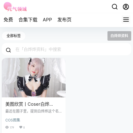
免费
合集下载
APP
发布页
全部标签
白烨烨资料
美图欣赏丨Coser白烨
烨:NO.61-玛修女仆[57P11V-
最近在圈子里，提到白烨烨这个名
851MB]
字，相信不少朋友都会心照不宣地
COS图集
会心一笑，作为我们网站的老朋
友，她这次带来的《Fate/Grand Or
179
0
der》中的玛修·基列莱特女仆装扮，