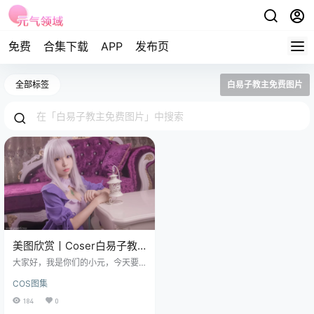
免费
合集下载
APP
发布页
全部标签
白易子教主免费图片
美图欣赏丨Coser白易子教
主-艾米莉娅[10P-124MB]
大家好，我是你们的小元，今天要
跟大家聊聊Coser圈里一位超有才华
COS图集
的小姐姐白易子教主，长得那叫一
个美，妆容精致得跟艺术品似的，
184
0
角色扮演起来更是生动得不得了，