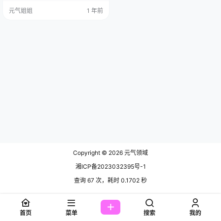
简直就是动漫角色的真人版。 免费
元气姐姐
1 年前
套图，文章末尾获取(收藏本站不迷
路) 她平时爱动漫和游戏，尤其是
《Re:从零开始的异世界生活》，对
里面的女主角艾米莉娅情有独钟，
经常在社交媒体上晒自己的Cosplay
作品，每次一发照片，粉丝们都得
喊一句“太还原了…
Copyright © 2026
元气领域
湘ICP备2023032395号-1
查询 67 次，耗时 0.1702 秒
首页
菜单
搜索
我的