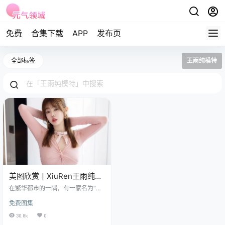
免费
合集下载
APP
发布页
全部标签
王雨纯模特
美图欣赏丨XiuRen王雨纯
NO.7323[85+1P／776MB]
在繁华都市的一隅，有一家名为“镜
中人”的摄影工作室，这里汇集了一
免费图集
群对美有着独特追求的艺术家。而
在这个充满创意的空间里，最耀眼
30.8k
0
的莫过于模特王雨纯和摄影师周于