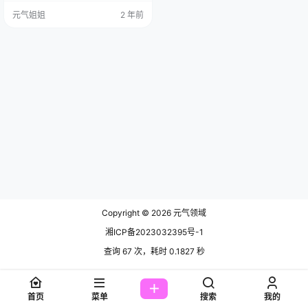
希Sally。 王雨纯免费套图分享(解压
元气姐姐
2 年前
密码:www.hw9.top)，前往获取 王
雨纯，一个名字在网红界响当当的
存在。她拥有令人羡慕的身材和天
使般的面孔，每次出现在镜头前，
总能吸引无数目光。然而，镜头背
后，她的生活却鲜为人知。 故事的
开头，我们…
Copyright © 2026
元气领域
湘ICP备2023032395号-1
查询 67 次，耗时 0.1827 秒
首页
菜单
搜索
我的