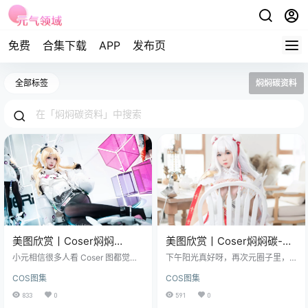
免费
合集下载
APP
发布页
全部标签
焖焖碳资料
美图欣赏丨Coser焖焖
美图欣赏丨Coser焖焖碳-恶
碳:NO.040-交错战线 莉普斯
毒[22P-33.84MB]
小元相信很多人看 Coser 图都觉得
下午阳光真好呀，再次元圈子里，C
[18P-36MB]
越多越值，但焖焖碳这套 “交错战线
oser焖焖碳总是能用她的作品点燃
COS图集
COS图集
莉普斯” 真的绝了。 图集已更40
粉丝的热情，她的精彩力作《恶
期，持续更新中▼▼▼ 就 18 张图，
毒》系列，22张照片，总计33.84M
833
0
591
0
才 36MB，乍一看感觉不多，仔细
B，堪称一场视觉与情绪的碰撞。 免