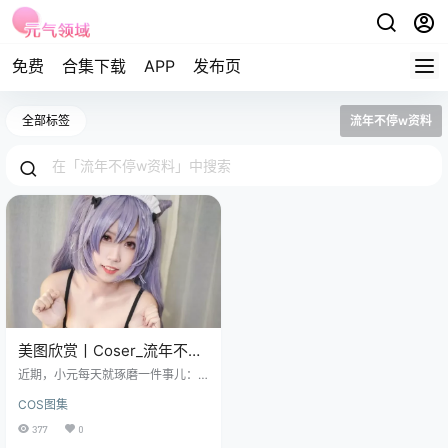
免费
合集下载
APP
发布页
全部标签
流年不停w资料
美图欣赏丨Coser_流年不停
w全部图片集之cos刻晴赏析
近期，小元每天就琢磨一件事儿：
今天给大伙儿整点啥好活儿呢？你
COS图集
们是不知道，我这浏览器收藏夹
里，乱七八糟的链接存的，比我这
377
0
人的人生规划都满。 今天，就在我