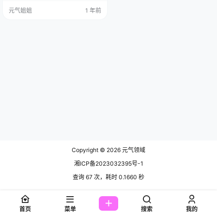
快要放弃，准备发个“今日放假”的通
元气姐姐
1 年前
知时，嘿，让我给刨着宝了，就是
这位，Coser“流年不停w”，她出的
一套刻晴。 先说这刻晴，玩过那什
么《原神》的肯定门儿清，璃月七
星里的“玉衡星”，对吧？管土地和建
设的，工作狂。我寻思着，这不巧
了吗，天天催我更新的各…
Copyright © 2026
元气领域
湘ICP备2023032395号-1
查询 67 次，耗时 0.1660 秒
首页
菜单
搜索
我的