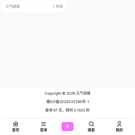
快要放弃，准备发个“今日放假”的通
元气姐姐
1 年前
知时，嘿，让我给刨着宝了，就是
这位，Coser“流年不停w”，她出的
一套刻晴。 先说这刻晴，玩过那什
么《原神》的肯定门儿清，璃月七
星里的“玉衡星”，对吧？管土地和建
设的，工作狂。我寻思着，这不巧
了吗，天天催我更新的各…
Copyright © 2026
元气领域
湘ICP备2023032395号-1
查询 67 次，耗时 0.1623 秒
首页
菜单
搜索
我的