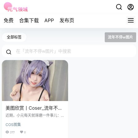
免费
合集下载
APP
发布页
全部标签
流年不停w图片
美图欣赏丨Coser_流年不停
w全部图片集之cos刻晴赏析
近期，小元每天就琢磨一件事儿：
今天给大伙儿整点啥好活儿呢？你
COS图集
们是不知道，我这浏览器收藏夹
里，乱七八糟的链接存的，比我这
377
0
人的人生规划都满。 今天，就在我