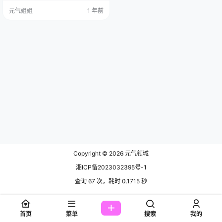
90.7M，这质量，这数量，一定值
元气姐姐
1 年前
回票价~ 图集已更240期，持续更新
中▼▼▼ 说起水淼Aqua，大家都不
陌生，她这次扮演的纳维亚，可以
说是一个很大的突破。纳维亚这个
角色，本身就带着一种气质，又有
些侠骨柔情。水淼Aqua在还原上…
Copyright © 2026
元气领域
湘ICP备2023032395号-1
查询 67 次，耗时 0.1715 秒
首页
菜单
搜索
我的