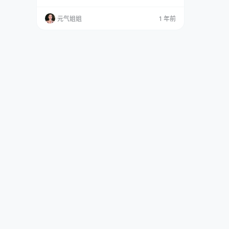
她可是某公司签约的coser哦，这实力可不是一
般的强。 免费套图，文章末尾获取 她以精湛的 c
元气姐姐
1 年前
osplay 技艺和对角色的理解而闻名。她的作品那
叫一个丰富，涵盖了好多动漫和游戏角色，尤其
是《碧蓝航线》中的角色，简直被她演绎得活灵
活现，每次看到她的 cos 作品…