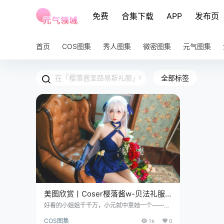
免费
合集下载
APP
发布页
首页
COS图集
秀人图集
微密图集
元气图集
全部标签
美图欣赏丨Coser樱落酱w-贝法礼服
[12P+225M]
好看的小姐姐千千万，小元就中意她一个——樱
落酱 w，原名樱落酱，2000 年 1 月 8 日出生的
COS图集
1k
0
摩羯座小仙女，来自广东珠海这个美丽的地方，