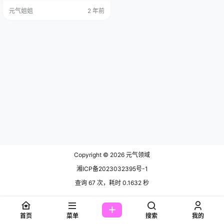
肤，真的就像精心雕琢的艺术品，
元气姐姐
2 年前
让人忍不住想多看几眼。 在这 807
3 期作品的拍摄现场，那可真是热闹
非凡，桃妖夭正全情投入地展示着
自己的魅力，就在这时，恩一如同
一个惊喜的小猫咪，突然出现在了
现场。 当时的桃妖夭身着一件粉色
的薄纱连衣…
Copyright © 2026
元气领域
湘ICP备2023032395号-1
查询 67 次，耗时 0.1632 秒
首页
菜单
搜索
我的