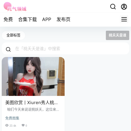
免费
合集下载
APP
发布页
全部标签
桃夭夭是谁
美图欣赏丨Xiuren秀人桃妖
夭 NO.8073[56+1P／
咱们今天来说说桃妖夭，这位来自
497MB]
秀人的模特，这位仿佛从桃花林里
免费图集
走出来的神秘佳人，一出场就自带
迷人的光环。 免费套图，文章末尾
23.4k
0
获取 她那白皙如雪、细腻光滑的肌