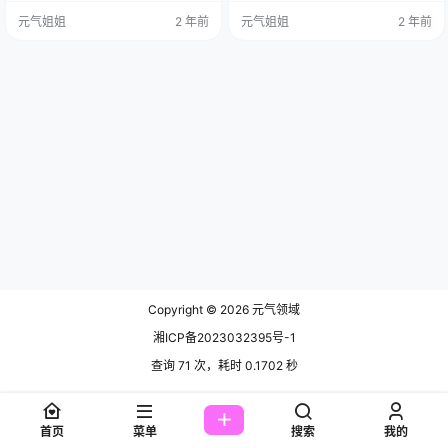
但是，她的个人简介你了解多少
是因为在搜集妹子的图片时，无意
元气姐姐
2 年前
元气姐姐
2 年前
呢？别急，小元给你一一道来，还
中发现了她的精美图片。就像我一
有高清图片和大家一起欣赏哟~ 林星
样，看到她的气质，简直是被迷得
阑，出生在广东广州，生日是在199
不要不要的，于是马上成为她的忠
6年的7月11日，是一位地道的巨蟹
实粉丝，以至于小元马上收藏了她1
座。在xiuren秀人和xiaoyu语画界，
03期的视频图片作品。 今天，咱们
她以职业模特的身份崭露头角。其
就一起来欣赏这位美丽妹纸的风
他平台…
采，一探她独特…
Copyright © 2026
元气领域
湘ICP备2023032395号-1
查询 71 次，耗时 0.1702 秒
首页
菜单
搜索
我的