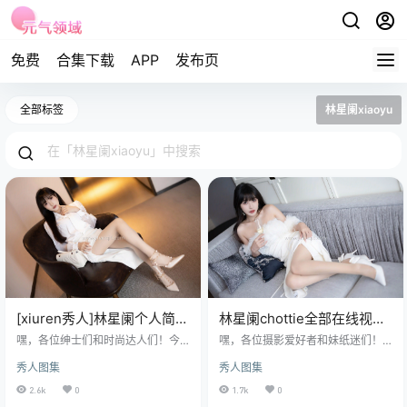
免费
合集下载
APP
发布页
全部标签
林星阑xiaoyu
[xiuren秀人]林星阑个人简
林星阑chottie全部在线视频
介,高清图片102期鉴赏
图片鉴赏
嘿，各位绅士们和时尚达人们！今
嘿，各位摄影爱好者和妹纸迷们！
天和大家一起探讨一下xiuren秀人平
今天小元要和大家分享一位让我看
秀人图集
秀人图集
台的模特妹纸——林星阑，这位在
一眼就心动的妹纸，那就是林星阑c
圈内备受瞩目的nv神，想必绅士们
hottie。你可能已经通过xiuren秀人
2.6k
0
1.7k
0
对她的颜值和魅力一定略知一二。
和xiaoyu语画界认识了她，也可能