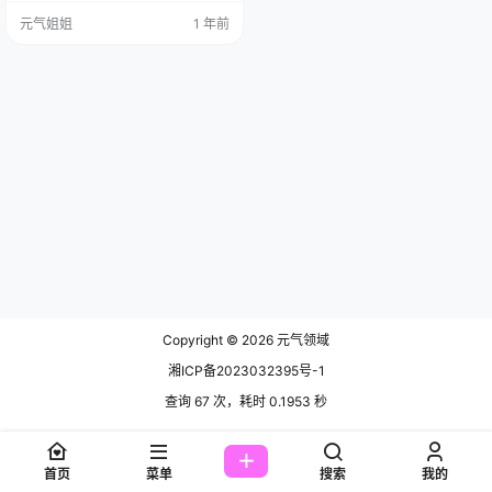
是吧？但是呢，总有些作品，能像
元气姐姐
1 年前
一股清流，或者说像一道闪电，“bi
u”地一下击中你的心巴！ 免费套
图，文章末尾获取(收藏本站不迷路)
小元无意中刷到了一些图，那种感
觉太对了！怎么说呢，就是那种很
生活化，但又美得不像话的作品，
前两天还有人在后台问我，…
Copyright © 2026
元气领域
湘ICP备2023032395号-1
查询 67 次，耗时 0.1953 秒
首页
菜单
搜索
我的