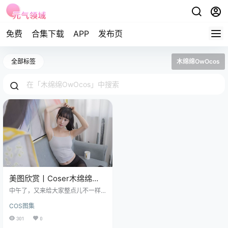
免费
合集下载
APP
发布页
全部标签
木绵绵OwOcos
美图欣赏丨Coser木绵绵
OwO-居家背心[40P-
中午了，又来给大家整点儿不一样
260.2M]
的好东西了，在咱们这个互联网的
COS图集
大染缸里啊，每天都有无数信息爆
z，各种小姐姐的图图也是层出不
301
0
穷，看多了难免会有点儿“审美疲劳”