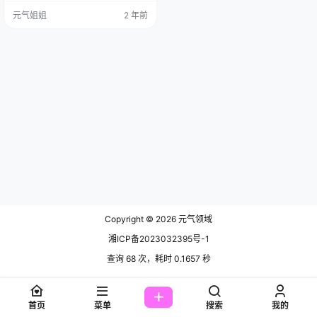
套图，文章末尾获取 1996 年 2 月 2
元气姐姐
2 年前
7 日，这个超特别的日子，月野兔美
妞闪亮登场啦！她拥有着令人羡慕
嫉妒恨的 176 公分高挑身材，那三
围 B91/W61/H92，简直就是迷人身
材的范本呀~ 来讲讲她的模特经历
吧，那可真是缤纷…
Copyright © 2026
元气领域
湘ICP备2023032395号-1
查询 68 次，耗时 0.1657 秒
首页
菜单
搜索
我的