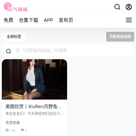
免费
合集下载
APP
发布页
全部标签
月野兔的妹妹
美图欣赏丨XiuRen月野兔美
妞 NO.7801[82+1P／
各位友友们！今天得给你们好好介
841MB]
绍一位美丽的平面模特呀，那就是
免费图集
月野兔美妞，也就是咱们超可爱的 I
sabelle 贵贵哦！她可是从时尚气息
1.6k
0
满满的中国上海走出来的呢。 免费