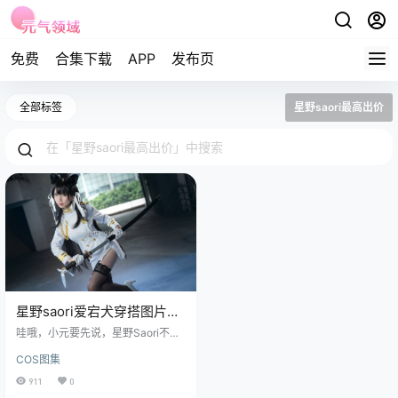
免费
合集下载
APP
发布页
全部标签
星野saori最高出价
星野saori爱宕犬穿搭图片全
集,真的很亮眼
哇哦，小元要先说，星野Saori不仅
仅是一位颜值很高的网红，还是一
COS图集
位活跃在Cosplay圈内的知名Cospl
ayer。她出生在1993年，是四川成
911
0
都市的一位小仙女。有趣的是，她