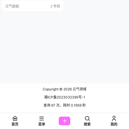
曾在新加坡度过一段时光，这使她
元气姐姐
2 年前
具有丰富的文化背景。她的知名度
起初来自一部微电影，为她在模特
圈和摄影圈打下了坚实的基础。 在
社交媒体上，尤其是在微博上，星
野Saori有着超过18万的粉丝。她通
过分享自己的个人生活、Cospla…
Copyright © 2026
元气领域
湘ICP备2023032395号-1
查询 67 次，耗时 0.1659 秒
首页
菜单
搜索
我的