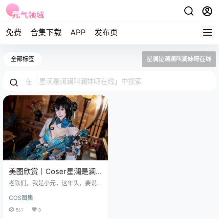
免费
合集下载
APP
发布页
全部标签
星澜是澜澜叫澜妹呀在线
美图欣赏丨Coser星澜是澜
澜叫澜妹呀:NO.048-崩坏星
老铁们，我是小元，这年头，要说
穹铁道 阮梅[55P-384.5M]
啥能抓住人的眼球，那除了真金白
COS图集
银，大概就是美和创造了，尤其是
在COSPLAY这个圈子里，那真是创
561
0
意无限，美人如画。 图集已更51