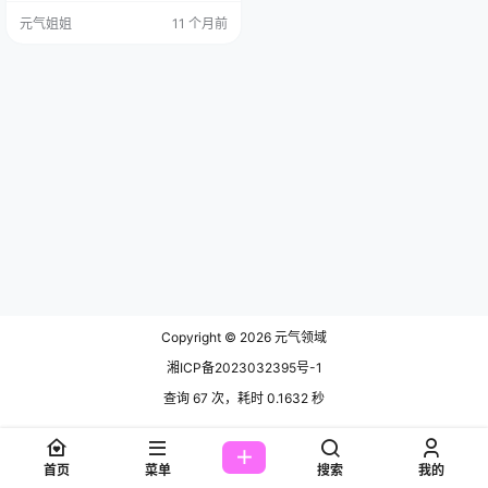
期，持续更新中▼▼▼ 而今天咱们
元气姐姐
11 个月前
要说的这位，就是其中的佼佼者Cos
er星澜是澜澜叫澜妹呀，她还有个好
听的名字，叫澜澜，或者澜妹。 这
回她给我们带来的，是《崩坏星穹
铁道》里的阮梅。阮梅这角色，想
必大家不陌生，那气质，那设定，
简直就是为COS而生…
Copyright © 2026
元气领域
湘ICP备2023032395号-1
查询 67 次，耗时 0.1632 秒
首页
菜单
搜索
我的