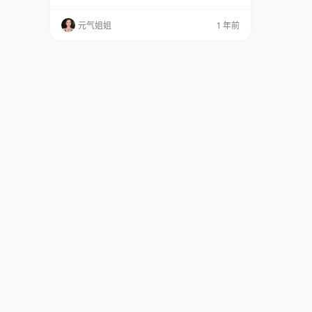
~ 免费套图，文章末尾获取 她出生于 2002 年 9
月 1 日，那童颜加上满身的才华，一出现就吸引
元气姐姐
1 年前
了好多人的目光。虽说曾经微博账号被封，但是
她靠着顽强的毅力和不停的努力，又杀回来啦，
照样让大家喜欢得不行。 咱们先来聊聊她这个
人。日奈娇在 Cosplay 这块那是相当出彩…