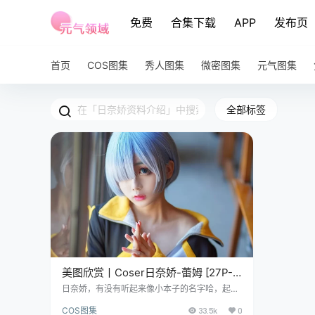
免费
合集下载
APP
发布页
首页
COS图集
秀人图集
微密图集
元气图集
全部标签
美图欣赏丨Coser日奈娇-蕾姆 [27P-
642MB]
日奈娇，有没有听起来像小本子的名字哈，起初
小元看到这个名字以为是一个日本妹子，结果发
COS图集
33.5k
0
现这位来自中国辽宁的妹子，可真是魅力无限呀