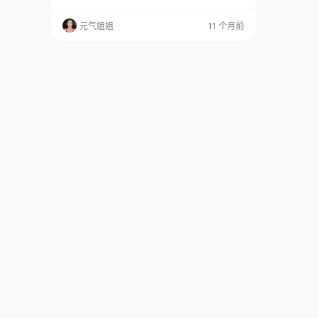
大小 1.64G。别光看数字，这里头藏着的东西，
得慢慢说才有意思。​ 图集已更209期，持续更新
元气姐姐
11 个月前
中▼▼▼ 先提个对比，之前整理仙九Airi 的作品
时，她的风格偏软，画面大多亮堂堂的，像春日
里晒透的暖阳。但日奈娇这套 “师姐” 不一样，刚
点开文件夹我…