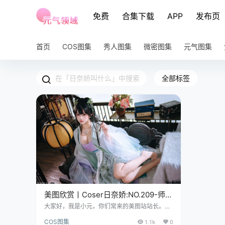
免费
合集下载
APP
发布页
首页
COS图集
秀人图集
微密图集
元气图集
全部标签
美图欣赏丨Coser日奈娇:NO.209-师姐
[172P-5V-1.64G]
大家好，我是小元，你们常来的美图站站长。今
天要跟大伙聊的，是 Coser 日奈娇的 NO.209 -
COS图集
1.1k
0
师姐套图，参数先摆这：172 张图、5 个s频，总