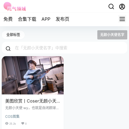
免费
合集下载
APP
发布页
全部标签
无颜小天使名字
美图欣赏丨Coser无颜小天
使wy-吉他妹妹[38P+3V-
无颜小天使 wy，也就是自闭颜球球
795.8M]
啦，这位来自中国广州的美少女，
COS图集
那可是在cosplay界和摄影圈里都闯
出了一片属于自己的小天地呢。 免
25.2k
0
费套图，文章末尾获取 她有着独特