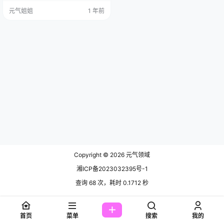
的身材和风格，那前t后翘、微肉的
元气姐姐
1 年前
身材类型，好多LSP都被她迷得不要
不要的，嘿嘿，这身材，谁能不心
动呢？想象一下那曲线，那弧度，
是不是有点小心动呀？ 她可不仅仅
是个coser哦，还是一位很棒的摄影
师，她能用自己的才华和用心，打
造出精美的…
Copyright © 2026
元气领域
湘ICP备2023032395号-1
查询 68 次，耗时 0.1712 秒
首页
菜单
搜索
我的