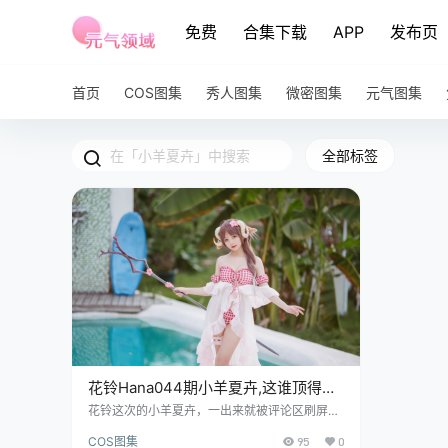
免费
合集下载
APP
发布页
首页
COS图集
秀人图集
微密图集
元气图集
全部标签
花铃Hana044期小羊夏卉,这谁顶得
住？眼神让人一秒沦陷
花铃这次的小羊夏卉，一出来就被评论区刷屏
了。家人们谁懂啊，这氛围感直接拉满。有人喊
COS图集
95
0
老婆，有人喊女鹅，还有人说我直接嗨老公。反