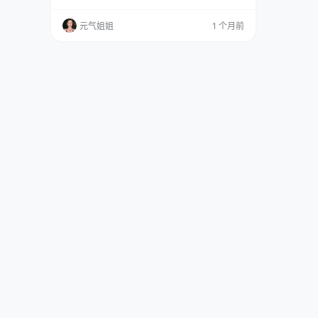
正互联网嘛，情绪到了就行，称呼不重要。但能
让这么多人同时上头，确实有点东西。 全集欣
元气姐姐
1 个月前
赏：点这直达 她的身材不是现在网上流行的那种
纸片人，胳膊和腿都带点自然的肉感，动起来能
看到肌肉的轻微起伏。这种身材放在夏卉身上特
别对——小羊嘛，本来就不是瘦骨嶙峋的样子，
圆润一点才像话。肤色也…