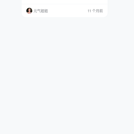
隐流动的情感，仿佛有一条看不见的线，把观看
者和镜头背后的她，悄悄系在一起。 图集已更11
元气姐姐
11 个月前
2期，持续更新中▼▼▼ 奈汐酱的敖闰，首先打
动人的，并不是服装有多繁复、道具多么华丽，
而是一种特别的气质。她选择的风格非常克制，
没有过多的修饰，也没有刻意的表演。画面里的
她，…