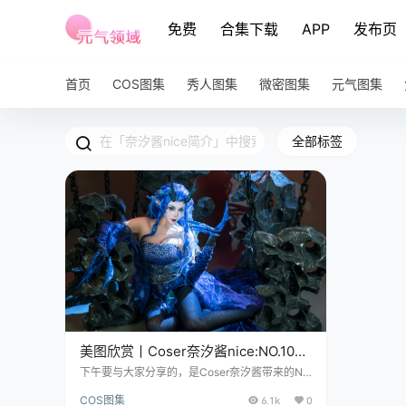
免费
合集下载
APP
发布页
首页
COS图集
秀人图集
微密图集
元气图集
全部标签
美图欣赏丨Coser奈汐酱nice:NO.105-
敖闰 [92P-1V-1.85G]
下午要与大家分享的，是Coser奈汐酱带来的NO.
105-敖闰美图集，这一组图片集里，不只是角色
COS图集
6.1k
0
的还原和服饰的精美，更多的是那种安静之下隐