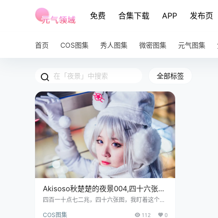
免费
合集下载
APP
发布页
首页
COS图集
秀人图集
微密图集
元气图集
全部标签
Akisoso秋楚楚的夜景004,四十六张里
全是黑里找光~
四百一十点七二兆，四十六张图，我盯着这个数
字，脑子里蹦出来的d一个念头是：这得是多少
COS图集
112
0
个夜晚的碎片，才能凑出这么沉甸甸的一个文件