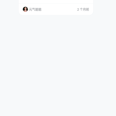
夹。 免费欣赏：点击直达 全集欣赏：点这直达
Akisoso秋楚楚，这名字念起来像首诗，又像句
元气姐姐
2 个月前
没说完的话。秋天是万物往回收的季节，楚楚
呢，是那种让人想递件外套的柔弱。可实际上，
能把自己塞进夜景里还不被吞掉的人，骨子里都
得有点硬气。夜景这东西，看着是黑的，其实黑
得五花八门。路…