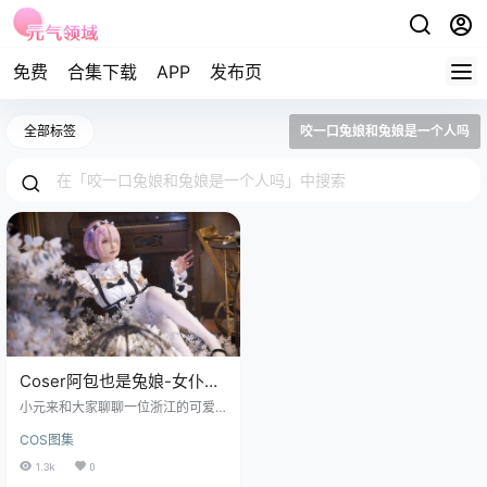
免费
合集下载
APP
发布页
全部标签
咬一口兔娘和兔娘是一个人吗
Coser阿包也是兔娘-女仆
[14P-124MB]
小元来和大家聊聊一位浙江的可爱
妹子哟，阿包也是兔娘，身高 163
COS图集
公分的她，在 cos 圈里那可是相当
出彩呢~ 免费套图，文章末尾获取
1.3k
0
打小她就对二次元文化痴迷得不