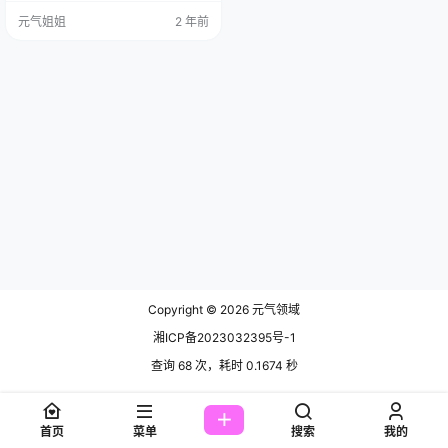
行，眼睛一瞄到那些动漫角色，就
元气姐姐
2 年前
跟被施了魔法似的，挪都挪不开。
慢慢地，这份热爱就像小火苗一样
越烧越旺，她也就顺理成章地成了c
oser ，在微博上轻轻松松就攒了近
三十三万的粉丝，厉害吧！ 她的 co
s 作品那真是五花八门，啥都有！J
K 制服…
Copyright © 2026
元气领域
湘ICP备2023032395号-1
查询 68 次，耗时 0.1674 秒
首页
菜单
搜索
我的