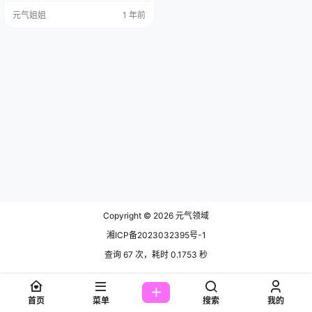
大妈都能变成心动女嘉宾。 免费套
元气姐姐
1 年前
图，文章末尾获取(收藏本站不迷路)
先说下这位不按套路出牌的女孩，
咬一口兔娘ovo，界人称"兔系天花
板"。她不走寻常路的人设可太带感
了！从纯欲学妹到暗黑女王，再到…
Copyright © 2026
元气领域
湘ICP备2023032395号-1
查询 67 次，耗时 0.1753 秒
首页
菜单
搜索
我的