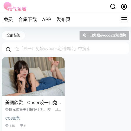
免费
合集下载
APP
发布页
全部标签
咬一口免娘ovocos定制图片
美图欣赏丨Coser咬一口兔
娘ovo-邻家太太的邀请
各位兄弟集美们扶好手机，咬一口
[85P-1V-715.7M]
兔娘ovo这回放大招了！85张高清大
COS图集
图+1段视频共715.M，直接把"邻家
太太"这个设定玩出花来了~我敢打
1.8k
0
赌看完这套图，你们家门口扫地的