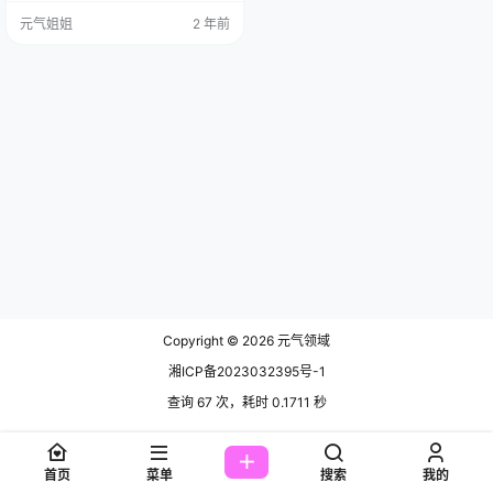
座。她不仅仅是一位Coser，她还是
元气姐姐
2 年前
一名备受欢迎的某博网红和动漫博
主。 她平时热爱捕捉生活美好瞬
间，喜欢分享自己的日常。此次小
编为大家搜集了周叽是可爱兔兔高
清cos图集，总计39套，其中最让小
编难以忘怀的是她身穿体操服和竞
泳系列的照片，有…
Copyright © 2026
元气领域
湘ICP备2023032395号-1
查询 67 次，耗时 0.1711 秒
首页
菜单
搜索
我的