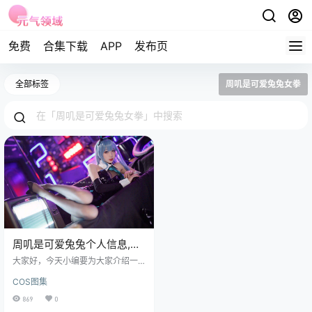
免费
合集下载
APP
发布页
全部标签
周叽是可爱兔兔女拳
周叽是可爱兔兔个人信息,全
部高清cos图集赏析
大家好，今天小编要为大家介绍一
位备受瞩目的Coser，周叽是可爱兔
COS图集
兔！关于她的个人信息，我和大家
介绍一下：这位妹子来自北京，9月
869
0
13日出生，是一位充满活力的B型血