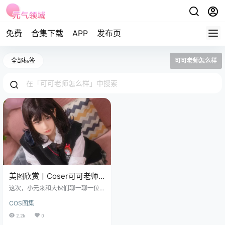
免费
合集下载
APP
发布页
全部标签
可可老师怎么样
美图欣赏丨Coser可可老师-
放课后JK[30P-203.7M]
这次，小元来和大伙们聊一聊一位
老师，可可老师呀，凭借着甜美的
COS图集
外貌和精湛的cosplay 技艺，成功地
把广大粉丝的心牢牢抓住。 免费套
2.2k
0
图，文章末尾获取 她的社交媒体账