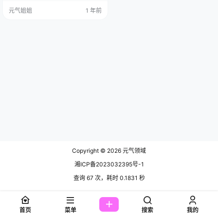
号 Twitter（@阿里扎图斯 1）和微
元气姐姐
1 年前
博上，有着整整六万粉丝呢，这人
气可不是一般的高。在成都，她就
是一位超火的网红博主，她和桃良
阿宅拍摄的那些coser作品，张张都
美到让人惊叹。 说起可可老师的背
景，那可真是有点神秘兮兮的，有
的资料…
Copyright © 2026
元气领域
湘ICP备2023032395号-1
查询 67 次，耗时 0.1831 秒
首页
菜单
搜索
我的