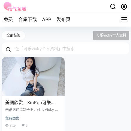
免费
合集下载
APP
发布页
全部标签
可乐vicky个人资料
美图欣赏丨XiuRen可樂
Vicky
来说说这位妹子吧，可乐 Vicky ，
NO.7027[82+1P642M]
本名王惠敏，是一位来自中国的网
免费图集
络红人和游戏主播，同时也是一位
模特和时尚博主。 免费套图，文章
11.2k
0
末尾获取 她出生于 1993 年，目前