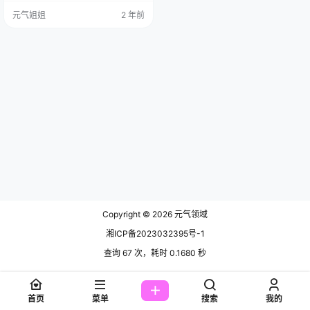
居住在北京市。她身高 177 厘米，
元气姐姐
2 年前
体重 55 公斤，拥有傲人的身材比例
B86 W68 H90 ，不仅如此，可乐 Vi
cky 还是一名平面模特，还是国家
二级田径运动员，来自重庆江北
区。 她在多个平台上活跃，包括某
博和秀人网，以其高…
Copyright © 2026
元气领域
湘ICP备2023032395号-1
查询 67 次，耗时 0.1680 秒
首页
菜单
搜索
我的