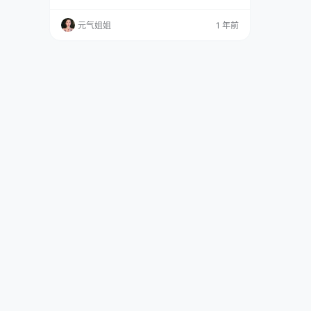
遐迩，无论是游戏里的酷炫角色，还是电影中的
迷人形象，她都能轻松驾驭。 免费套图，文章末
元气姐姐
1 年前
尾获取 她的 cos 作品就像是一个个魔法宝盒，
打开后总能给人带来惊喜，每一次看到她的作
品，都不得不感叹她那独特的风格和高超的化妆
技巧。 咱这位只是简言呀，那可是很热爱英雄联
盟和cospl…