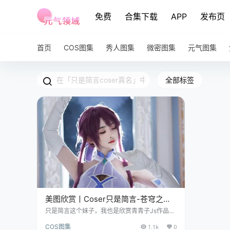
免费
合集下载
APP
发布页
首页
COS图集
秀人图集
微密图集
元气图集
全部标签
美图欣赏丨Coser只是简言-苍穹之枪
[27P-122.3M]
只是简言这个妹子，我也是欣赏青青子Js作品
时，发现她们有过搭档，才知道的，一听这名字
COS图集
1.1k
0
就觉得超有个性，她以扮演各种经典角色而闻名