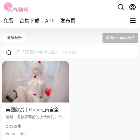
免费
合集下载
APP
发布页
全部标签
南宫cosplay图片
美图欣赏丨Coser_南宫全部
图片集之G36C[20P-
哈喽，各位屏幕前的小伙伴们，今
191.55MB]
天咱聊点有趣的，给生活添点彩，
COS图集
小元最近刷到一组摄影作品，主角
是个叫南宫的妹子，主题是她的G3
130
0
6C系列，20张照片，191.55MB，