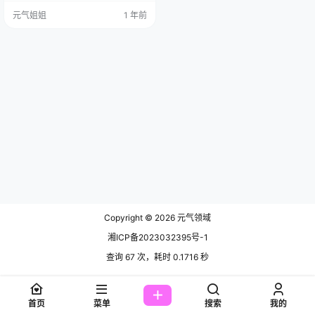
容量大，质量硬~ 免费套图，文章末
元气姐姐
1 年前
尾获取(收藏本站不迷路) 一看就挪不
开眼，赶紧点开细品，果然没失
望，这组作品不仅养眼，还有点让
人回味的小深度，今天带你们一起
“开箱”瞧瞧，顺便聊聊背后的故事。
南宫这名字听起来有点仙，像古风
小说里的女侠，…
Copyright © 2026
元气领域
湘ICP备2023032395号-1
查询 67 次，耗时 0.1716 秒
首页
菜单
搜索
我的