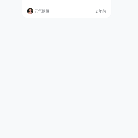
不是感觉有点多啊？这位多才多艺的小姐妹原产
于云南大理，如今驻足在繁华的广东深圳，更是
元气姐姐
2 年前
一位云南大学音乐专业十级的二胡高手，才情与
美貌双修。 身高170厘米的她，如同一棵云南的
灵动山花，婀娜多姿。巨蟹座的她似乎带着一抹
温柔的星光，1999年的夏天，是她灿烂人生…