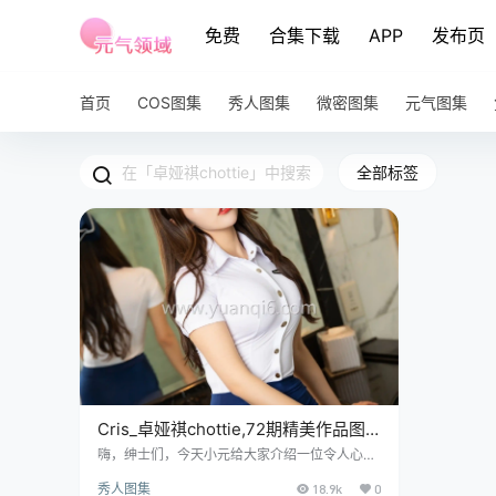
免费
合集下载
APP
发布页
首页
COS图集
秀人图集
微密图集
元气图集
全部标签
Cris_卓娅祺chottie,72期精美作品图
集欣赏
嗨，绅士们，今天小元给大家介绍一位令人心驰
神往的美丽模特——Cris_卓娅祺，熟悉的外号有
秀人图集
18.9k
0
卓娅祺chottie、兔子NINA、Eve雯仔等等，是