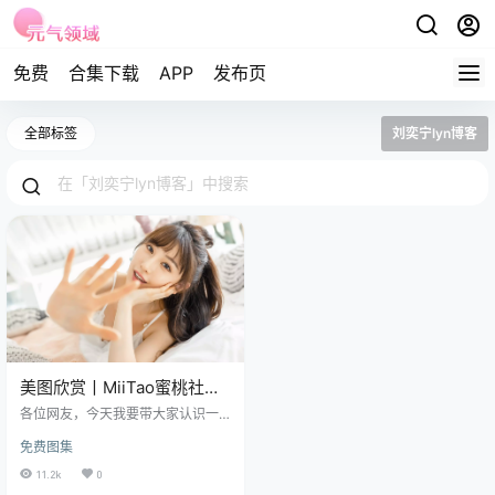
免费
合集下载
APP
发布页
全部标签
刘奕宁lyn博客
美图欣赏丨MiiTao蜜桃社
Lynn刘奕宁
各位网友，今天我要带大家认识一
VOL.457[52+1P／134M]
位广州的时尚宠儿——刘奕宁，英
免费图集
文名Lynn，一个在模特界和网红界
都混得风生水起的多才多艺女孩。
11.2k
0
免费套图，文章末尾获取 1993年12