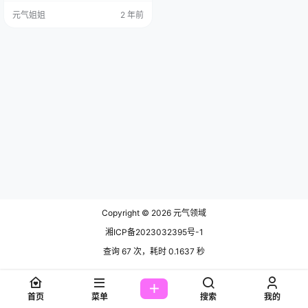
月20日，她在广州这片热土上诞
元气姐姐
2 年前
生，身高168公分，体重嘛，46到4
9公斤，不过这数字你懂的，模特界
的秘密，数字不重要，重要的是那
迷人的曲线。 刘奕宁，毕业于广州
体育学院体育艺术系，原本是个主
播，用她那甜美的声音征服了无数
听众的心。但这位…
Copyright © 2026
元气领域
湘ICP备2023032395号-1
查询 67 次，耗时 0.1637 秒
首页
菜单
搜索
我的