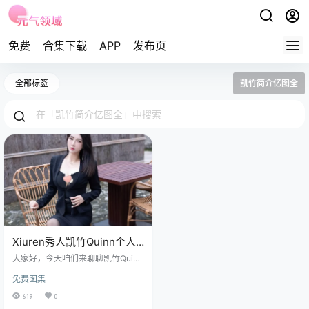
免费
合集下载
APP
发布页
全部标签
凯竹简介亿图全
Xiuren秀人凯竹Quinn个人
资料和NO.9271期图片欣赏
大家好，今天咱们来聊聊凯竹Quin
n，这位来自上海的超模兼摄影师。
免费图集
别看她外表冷艳，其实内心火热得
很，尤其是她那NO.9271期的作品作
619
0
品，简直让人看了直呼“顶不住”~ 免