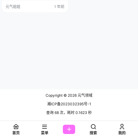
费套图，文章末尾获取(收藏本站不
元气姐姐
1 年前
迷路) 首先，咱们得先了解一下凯竹
Quinn的基本情况，这位小姐姐199
4年11月12日出生，天蝎座，身高17
2cm，体重50kg，三围B90(F) W61
H90，这身材比例，简直是老天爷
赏饭吃啊…
Copyright © 2026
元气领域
湘ICP备2023032395号-1
查询 68 次，耗时 0.1623 秒
首页
菜单
搜索
我的