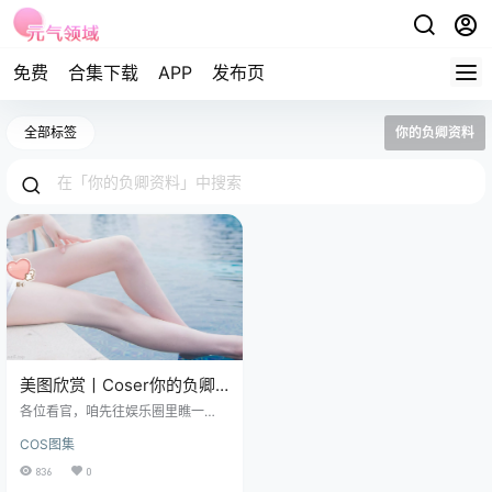
免费
合集下载
APP
发布页
全部标签
你的负卿资料
美图欣赏丨Coser你的负卿-
爱党泳装[18P-134MB]
各位看官，咱先往娱乐圈里瞧一
瞧，这年头Coser圈儿就像打翻的调
COS图集
色盘，五彩斑斓里藏着不少辣眼睛
的狠角色。 免费套图，文章末尾获
836
0
取(收藏本站不迷路) 今儿咱就唠唠那