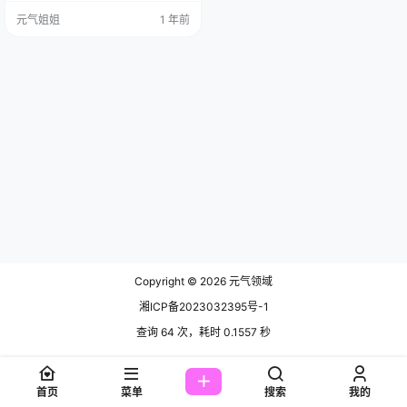
位叫"你的负卿"的姑娘，她最近火的
元气姐姐
1 年前
那叫一个一塌糊涂，网络都在搜她
的爱党泳装作品集，18张照片加起
来134MB，这数据看着就跟刚出炉
的烤红薯，滚烫滚烫的。 负卿这姑
娘，那脸型绝了，巴掌大点儿，下
巴尖得能戳破天，眼睛水汪汪…
Copyright © 2026
元气领域
湘ICP备2023032395号-1
查询 64 次，耗时 0.1557 秒
首页
菜单
搜索
我的