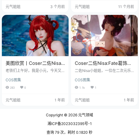
数据。24张图，406.5M。一张快1
元在想，光是这标题，就充满了夏
元气姐姐
3 个月前
元气姐姐
11 个月前
7M。这个数字意味着什么？意味着
日的清凉和一丝丝的甜美，30张图
你放大到能数清楚睫毛的那种程
片，323.6M的容量，这一定是一场
度，清晰度依然在线。现在网上随
不容错过的视觉享受。 说起“海梦小
便找个图包号称几百张，加起来可
女仆”，这四个字就自带了一种梦幻
能都没这套一个视频占的空间大。C
的色彩。而二佐Nisa这次的演绎，
oser二佐Nisa不是那种喜欢凑数的
简直就是把这份梦幻变成了现…
人，她给你的每一张…
美图欣赏丨Coser二佐Nisa-
Coser二佐Nisa:Fate葛饰北
泰拉夏日纪事史尔特尔泳装
斋付费图片集持续更新
老铁们上午好，我是小元，今天又
二佐Nisa小姐姐，一位在二次元乐
[40P-802MB]
来给大家分享宝藏了，最近天气热
园里闪耀的人气网红哟~她在各大动
COS图集
COS图集
得简直不像话，是不是感觉身体被
漫角色扮演领域里叱c风云，以她逆
掏空，只想瘫在空调房里刷刷手
天的化妆和服装制作技巧，轻而易
283
0
1.1k
1
机？懂你！不过，光刷沙雕视频可
举地让老司机们惊叹~ 免费套图，文
不行，还得来点真z养眼的。 免费套
章末尾获取(收藏本站不迷路) 这次，
元气姐姐
1 年前
元气姐姐
1 年前
图，文章末尾获取(收藏本站不迷路)
她穿越时空化身为《命运/冠位指d》
所以，今天小元我一定给大伙儿隆
的天才艺术家——葛饰北斋，送来
重介绍一套仙女级别的摄影作品泰
了一场视觉上的表演，这个不比她
Copyright © 2026
元气领域
拉夏日纪事史尔特尔泳装~ 看到标题
另外一部经典作品（玛修舞娘）差
里的“泳装”和“夏日纪事”，你是不是
哦，不会让大伙失望。各位看官，
湘ICP备2023032395号-1
以为又是阳光沙滩比基尼？嘿嘿，
快快准备好你们的尖叫声，来场华
那你就猜错了一半！咱们…
丽的角色旅行吧。 …
查询 79 次，耗时 0.1820 秒