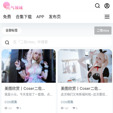
免费
合集下载
APP
发布页
全部标签
二佐nisa
美图欣赏丨Coser二佐
美图欣赏丨Coser二佐
Nisa:NO.0170-海梦女仆
Nisa:NO.178-海梦小女仆
我是小元，今天发现了一套图，点
这次咱们又有新福利啦~这次要给大
[24P-406.5M]
进去之前我心想又是一个女仆主
[30P-323.6M]
家带来的，是咱们圈子里备受瞩目
COS图集
COS图集
题，能有什么新花样。结果看完之
的Coser二佐Nisa，她这次的NO.17
后发现自己被打脸了。 免费欣赏：
8作品，主题是——海梦小女仆！ 图
121
0
147
0
点击直达 全集欣赏：点这直达 先看
集已更191期，持续更新中▼▼▼ 小