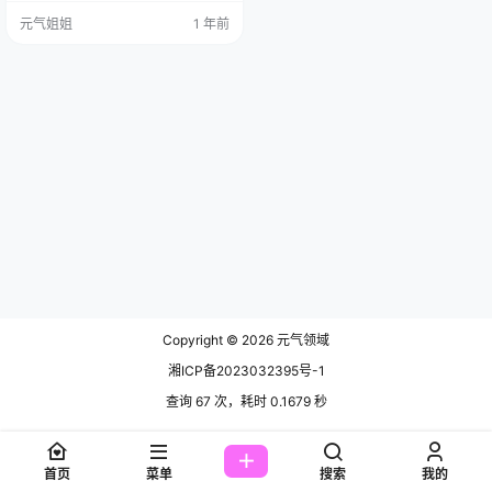
圈里的小网红，颜值高、身材棒，
元气姐姐
1 年前
关键是风格多变，简直让人爱不释
手啊。 她是2004年8月12日出生，
四川妹子一枚，身高170cm，体重4
8kg，典型的摩羯座的稳重与灵动。
她从小就对艺术和美学有着浓厚的
兴趣，这让她在时尚界的发展如鱼…
Copyright © 2026
元气领域
湘ICP备2023032395号-1
查询 67 次，耗时 0.1679 秒
首页
菜单
搜索
我的