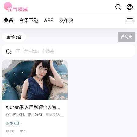
免费
合集下载
APP
发布页
全部标签
严利娅
Xiuren秀人严利娅个人资
料,No.6272期照片集分享
各位秀迷们，晚上好呀，小元给大
家带来一位秀人上的大小姐姐严利
免费图集
娅（Yuliya）的No.6272期作品分享
~ 免费套图，文章末尾获取(收藏本
793
0
站不迷路) 这位小姐姐可是咱们秀人