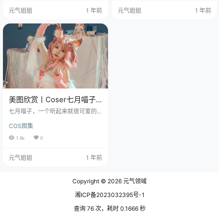
套“萍萍”，乍一看标题，或许有人会
图，文章末尾获取(收藏本站不迷路)
元气姐姐
1 年前
元气姐姐
1 年前
觉得平平无奇，但当你真z打开，看
她不是那种只会摆pose的花瓶，而
到那一张张照片时，便会明白，这
是真能把二次元里的纸片人“拽”到三
“萍萍”二字，并非敷衍，反而是点睛
次元来的狠角色，今天咱就来聊聊
之笔。 照片里的喵子，她的身材，
她的摄影作品《眼镜娘1号》，21张
并非那种夸张的健美，而是恰到好
照片，91MB的视觉盛宴，保管你看
处的玲珑有致，曲线自然流畅，让
完直呼“救命，这也太会了吧”。 …
人看着舒服，不带…
美图欣赏丨Coser七月喵子-
蒂迟亚希[24P／303MB]
七月喵子，一个听起来就很可爱的C
oser小姐姐！她那人气作品《蒂迟
COS图集
亚希》简直让人眼前一亮，咱们就
轻松愉快地聊聊这部作品，一起感
1.8k
0
受一下她的魅力吧~ 免费套图，文章
末尾获取 先来介绍一下，七月喵
元气姐姐
1 年前
子，这位重庆妹纸可是咱们中国Cos
er界的明星，她不仅名字萌萌哒，作
品更是让人惊艳。1997年出生的她
Copyright © 2026
元气领域
是天蝎座的，对，就是那个神秘又
魅力十足的天蝎座。 她的w博上，
湘ICP备2023032395号-1
各种账号层出不穷，虽然大号曾经
被封，但她依旧元…
查询 76 次，耗时 0.1666 秒