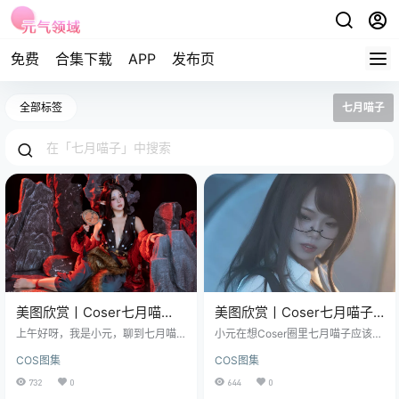
免费
合集下载
APP
发布页
全部标签
七月喵子
美图欣赏丨Coser七月喵
美图欣赏丨Coser七月喵子-
子:NO.50-萍萍 [80P-1.11GB]
眼镜娘1号[21P-91MB]
上午好呀，我是小元，聊到七月喵
小元在想Coser圈里七月喵子应该是
子，那真是Coser圈里的一股清流，
个绕不开的名字，这个小姐姐，简
COS图集
COS图集
她的作品，总能让人感受到那种不
直就是“颜值与才华齐飞”的代名词，
张扬却又充满灵气的独特气质。 图
既有让人舔屏的外貌，又有把角色c
732
0
644
0
集已更53期，持续更新中▼▼▼ 这
os得活灵活现的硬核实力。 免费套