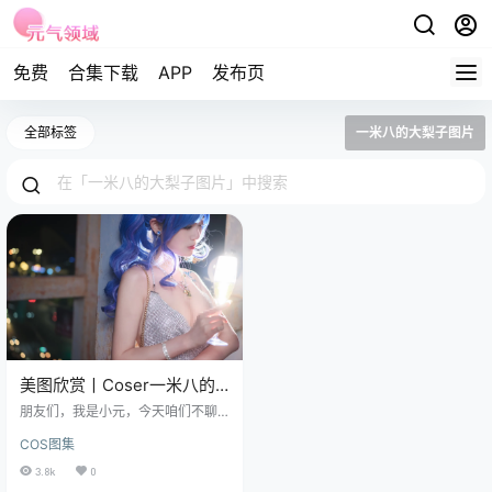
免费
合集下载
APP
发布页
全部标签
一米八的大梨子图片
美图欣赏丨Coser一米八的
大梨子的原图之圣路易斯
朋友们，我是小元，今天咱们不聊
别的，就安安静静地看一张图，聊
COS图集
一个人。 免费套图，文章末尾获取
(收藏本站不迷路) 图呢，就是Coser
3.8k
0
一米八的大梨子出的那套“圣路易