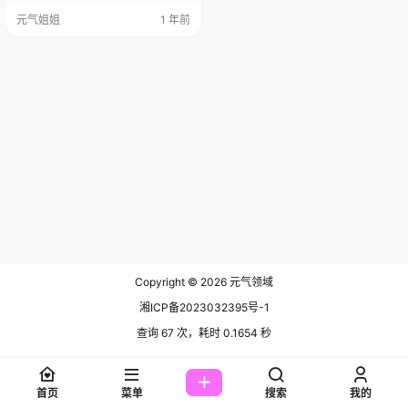
斯”。这套图刚放出来的时候，圈子
元气姐姐
1 年前
里很多人第y反应不是“好看”，也不
是“真像”，而是轻轻“啊”了一声，然
后就不知道该说啥了。为什么呢？
因为这感觉很奇妙，就像你心里一
直想着一个很模糊的、很美好的影
子，突然有一天，这个影子就这么
清清楚楚地站在你…
Copyright © 2026
元气领域
湘ICP备2023032395号-1
查询 67 次，耗时 0.1654 秒
首页
菜单
搜索
我的