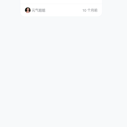
之手，158 张图、745.3M 的容量，打开文件夹
就知道，这俩姑娘没糊弄事。 图集已更34期，
元气姐姐
10 个月前
持续更新中▼▼▼ 先说说是一只熊仔吗。这姑娘
拍 Coser 有个特点，不爱死抠原作的固定场景，
总爱给花凛加些 “过日子” 的细节。你看她镜头里
的花凛，可能正捧着杯热…