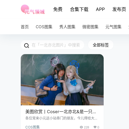
免费
合集下载
APP
发布页
首页
COS图集
秀人图集
微密图集
元气图集
全部标签
美图欣赏丨Coser一北亦北&是一只熊
仔吗:NO.034-花凛本真爱版[158P-
各位常来小元这小站串门的朋友，今儿得给大伙
推套实在的 Coser 作品，就是这套 NO.034 期
745.3M]
COS图集
228
0
的花凛本真爱版，出自一北亦北和是一只熊仔吗