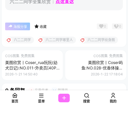
六二二同学全集欣赏：
点这直达
0
0
海报分享
收藏
六二二同学
六二二同学哪里人
六二二同学纹身图
COS图集
免费图集
COS图集
免费图集
美图欣赏丨Coser_rua阮阮(幼
美图欣赏丨Coser屿
犬日记):NO.011-外卖员[40P-
鱼:NO.028-优香体操服
704M]
T2[40P-156MB]
2026-1-21 14:50:40
2026-1-22 17:18:04
0 条回复
文章作者
管理员
A
M
首页
菜单
搜索
我的
欢迎您，新朋友，感谢参与互动！
确认修改