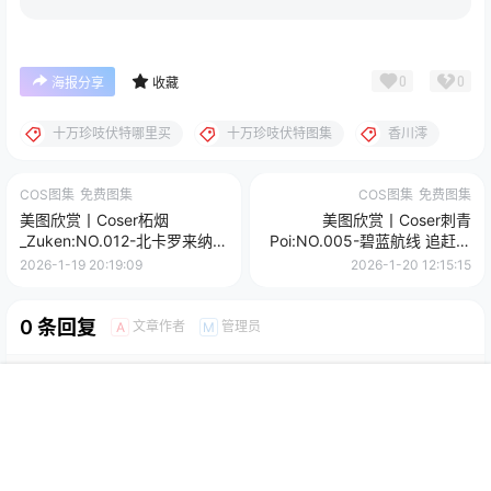
0
0
海报分享
收藏
十万珍吱伏特哪里买
十万珍吱伏特图集
香川澪
COS图集
免费图集
COS图集
免费图集
美图欣赏丨Coser柘烟
美图欣赏丨Coser刺青
_Zuken:NO.012-北卡罗来纳
Poi:NO.005-碧蓝航线 追赶者
[29P-310MB]
[24P-377MB]
2026-1-19 20:19:09
2026-1-20 12:15:15
0 条回复
文章作者
管理员
A
M
欢迎您，新朋友，感谢参与互动！
确认修改
首页
菜单
搜索
我的
您必须登录或注册以后才能发表评论