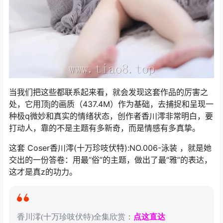
当我们把这些都联系起来看，就会发现这套作品的厉害之
处，它用顶j的画质（437.4M）作为基础，去捕捉和呈现一
种极q微妙和真实的情绪状态，创作者香川澪非常明白，要
打动人，靠的不是主题有多新奇，而是情感有多真挚。
这套 Coser香川澪(十万珍吱伏特):NO.006-泳装 ，就是她
交出的一份答卷：用最“俗”的主题，做出了最“雅”的表达，
这才是真z的功力。
香川澪(十万珍吱伏特)全集欣赏：
点这直达