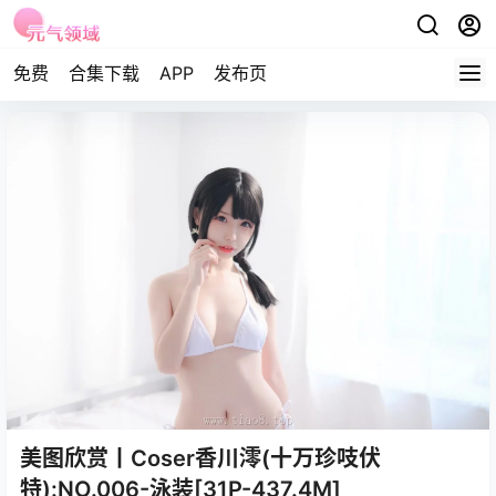
免费
合集下载
APP
发布页
美图欣赏丨Coser香川澪(十万珍吱伏
特):NO.006-泳装[31P-437.4M]