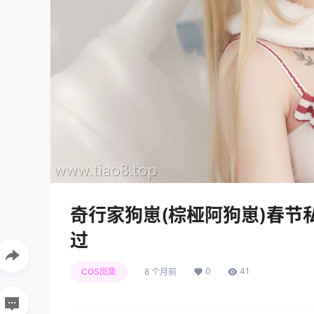
奇行家狗崽(棕桠阿狗崽)春节私藏!
过
0
41
COS图集
8 个月前