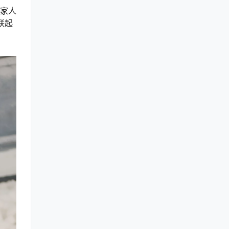
一家人
联起