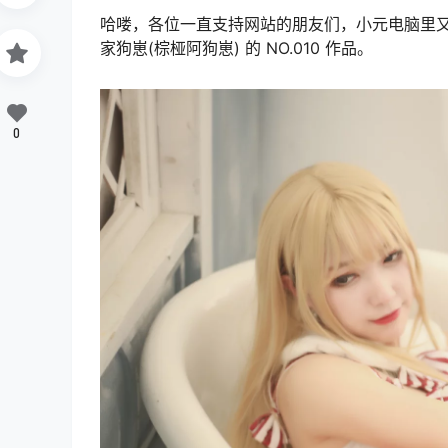
哈喽，各位一直支持网站的朋友们，小元电脑里又多
家狗崽(棕桠阿狗崽) 的 NO.010 作品。
0