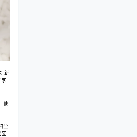
对新
行家
，他
扫尘
是区