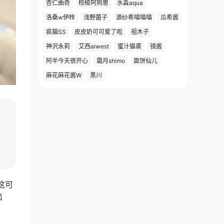
杏仁曲奇
棕桠阿狗崽
水淼aqua
洛桑w伊梓
浅野菌子
源纱希喵喵喵
瓜希酱
疯猫SS
皮皮奶可可爱了啦
祖木子
神沢永莉
艾西aiwest
蜜汁猫裘
镜酱
阿半今天很开心
霜月shimo
面饼仙儿
麻花麻花酱W
黑川
这可
出