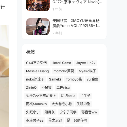
O.172-原神 ナヴィア Navia[5
奇行
8P-90.7M]
1 年前
美图欣赏丨XIAOYU语画界杨
晨晨Yome VOL.1192[85+1P
／673MB]
2 年前
标签
G44不会受伤
Hatori Sama
Joyce Lin2x
Messie Huang
momoko葵葵
Nyako喵子
rioko凉凉子
Sameki
Tomoyo酱
yui金鱼
ZinieQ
不呆猫
二佐nisa
兔子Zzz不吃胡萝卜
切切celia
半半子
南桃Momoko
大大卷卷小卷
失眠冲剂
失眠小宁
如月灰
宁宁子同学
弥音音ww
抱走莫子aa
星之迟迟
是一只熊仔吗