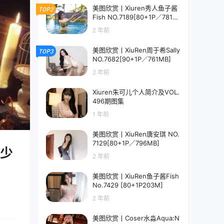
美图欣赏丨Xiuren秀人鱼子酱
TOP2
Fish NO.7189[80+1P／781M
B]
2 年前
美图欣赏丨XiuRen周于希Sally
TOP3
NO.7682[90+1P／761MB]
2 年前
Xiuren朱可儿个人简介及VOL.
496期图集
1 年前
美图欣赏丨XiuRen唐安琪 NO.
7129[80+1P／796MB]
法少
2 年前
美图欣赏丨XiuRen鱼子酱Fish
No.7429 [80+1P203M]
2 年前
美图欣赏丨Coser水淼Aqua:N