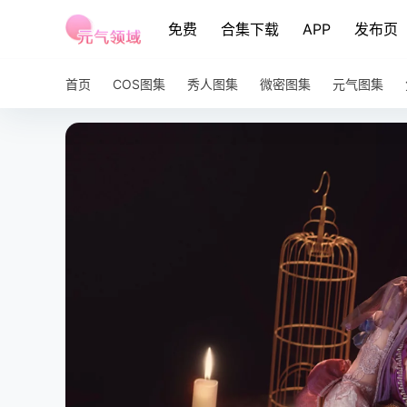
免费
合集下载
APP
发布页
首页
COS图集
秀人图集
微密图集
元气图集