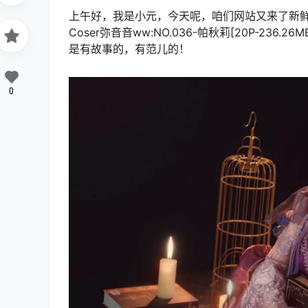
上午好，我是小元，今天呢，咱们网站又来了新鲜
Coser弥音音ww:NO.036-帕秋莉[20P-2
是有故事的，有范儿的！
0