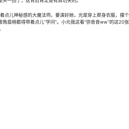
也不是头一回了，这背后肯定是有真功夫的。
带着点儿神秘感的大魔法师。要演好她，光是穿上那身衣服，摆个
角眉梢都得带着点儿“学问”。小元我这看“弥音音ww”的这20
。