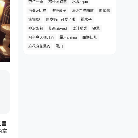
杏仁曲奇
棕桠阿狗崽
水淼aqua
洛桑w伊梓
浅野菌子
源纱希喵喵喵
瓜希酱
疯猫SS
皮皮奶可可爱了啦
祖木子
神沢永莉
艾西aiwest
蜜汁猫裘
镜酱
阿半今天很开心
霜月shimo
面饼仙儿
麻花麻花酱W
黑川
元里
色拿