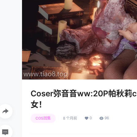
Coser弥音音ww:20P帕秋
女！
0
96
COS图集
8 个月前