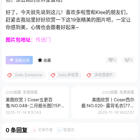
好了，今天就先说到这儿！喜欢多啦雪和Klee的朋友们，
赶紧去我站里好好欣赏一下这19张精美的图片吧，一定让
你感到美，心情也会跟着好起来~
图片包
地址
：
传送门
0
0
海报分享
收藏
Sally Dorasnow
Sally多啦雪
多啦雪图片
COS图集
免费图集
COS图集
免费图集
美图欣赏丨Coser五更百
美图欣赏丨Coser西尔
鬼:NO.048-二月舰长图[15P-
酱:NO.020- 露背毛衣[77P-
83.2M]
572MB]
2025-11-14 9:37:43
2025-11-16 16:02:57
0 条回复
文章作者
管理员
A
M