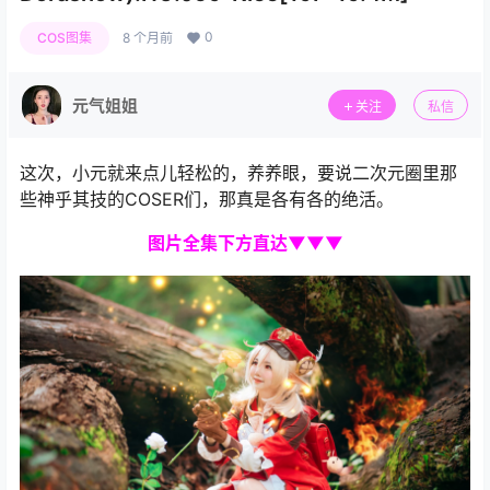
0
COS图集
8 个月前
元气姐姐
关注
私信
这次，小元就来点儿轻松的，养养眼，要说二次元圈里那
些神乎其技的COSER们，那真是各有各的绝活。
图片全集下方直达▼▼▼