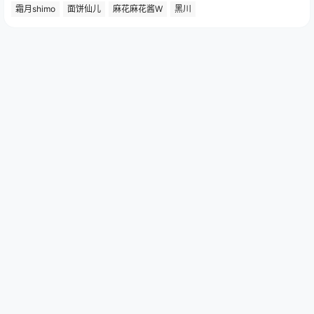
霜月shimo
面饼仙儿
麻花麻花酱W
黑川