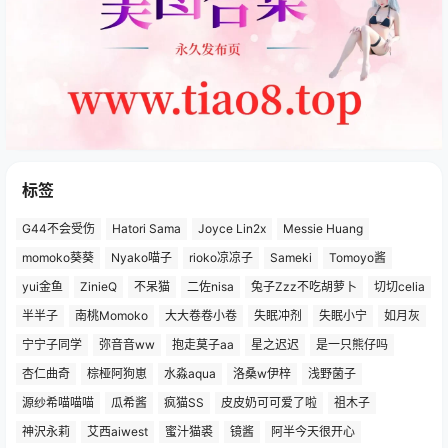
标签
G44不会受伤
Hatori Sama
Joyce Lin2x
Messie Huang
momoko葵葵
Nyako喵子
rioko凉凉子
Sameki
Tomoyo酱
yui金鱼
ZinieQ
不呆猫
二佐nisa
兔子Zzz不吃胡萝卜
切切celia
半半子
南桃Momoko
大大卷卷小卷
失眠冲剂
失眠小宁
如月灰
宁宁子同学
弥音音ww
抱走莫子aa
星之迟迟
是一只熊仔吗
杏仁曲奇
棕桠阿狗崽
水淼aqua
洛桑w伊梓
浅野菌子
源纱希喵喵喵
瓜希酱
疯猫SS
皮皮奶可可爱了啦
祖木子
神沢永莉
艾西aiwest
蜜汁猫裘
镜酱
阿半今天很开心