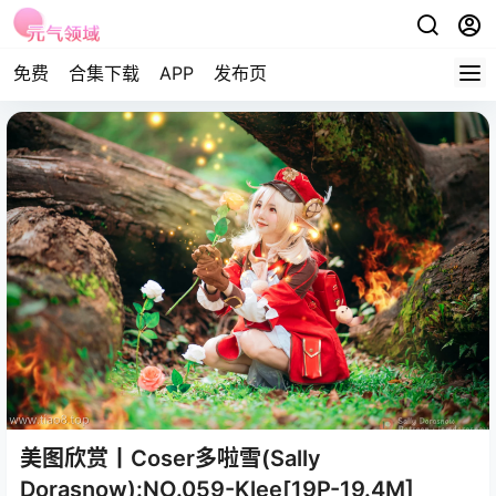
免费
合集下载
APP
发布页
美图欣赏丨Coser多啦雪(Sally
Dorasnow):NO.059-Klee[19P-19.4M]