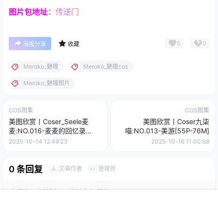
图片包
地址
：
传送门
0
0
海报分享
收藏
Meroko_魅瞳
Meroko_魅瞳cos
Meroko_魅瞳图片
COS图集
COS图集
美图欣赏丨Coser_Seele麦
美图欣赏丨Coser九柒
麦:NO.016-麦麦的回忆录
喵:NO.013-美游[55P-76M]
[78P-12V-446.2M]
2025-10-14 12:49:23
2025-10-16 11:00:58
0 条回复
文章作者
管理员
A
M
欢迎您，新朋友，感谢参与互动！
确认修改
首页
菜单
搜索
我的