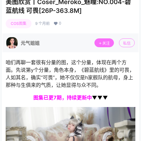
美图欣赏丨Coser_Meroko_魅瞳:NO.004-碧
蓝航线 可畏[26P-363.8M]
0
COS图集
9 个月前
元气姐姐
关注
私信
咱们再聊一套很有分量的图，这个分量，体现在两个方
面。先说第y个分量，角色本身，《碧蓝航线》里的可畏，
人如其名，确实“可畏”，她不仅仅是h家舰队的航母，身上
那种与生俱来的气质，让她显得与众不同。
图集
已更7期，持续更新中
▼▼▼