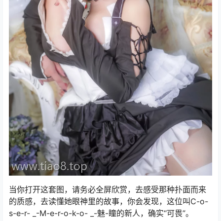
当你打开这套图，请务必全屏欣赏，去感受那种扑面而来
的质感，去读懂她眼神里的故事，你会发现，这位叫C-o-
s-e-r- _-M-e-r-o-k-o- _-魅-瞳的新人，确实“可畏”。