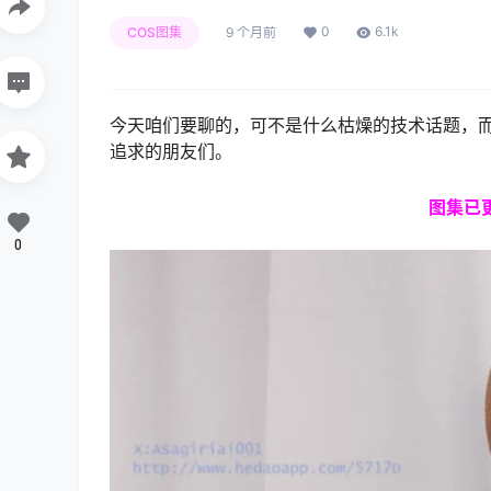
0
6.1k
COS图集
9 个月前
今天咱们要聊的，可不是什么枯燥的技术话题，而是
追求的朋友们。
图集
已
0