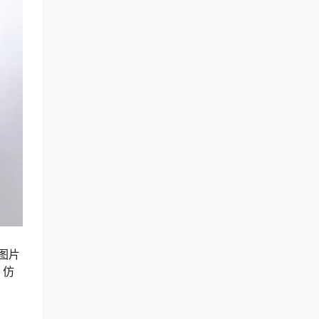
的图片
，仿