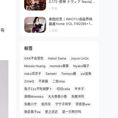
O.172-原神 ナヴィア Navia[5
8P-90.7M]
1 年前
美图欣赏丨XIAOYU语画界杨
晨晨Yome VOL.1192[85+1P
／673MB]
y有
2 年前
标签
G44不会受伤
Hatori Sama
Joyce Lin2x
Messie Huang
momoko葵葵
Nyako喵子
rioko凉凉子
Sameki
Tomoyo酱
yui金鱼
ZinieQ
不呆猫
二佐nisa
兔子Zzz不吃胡萝卜
切切celia
半半子
南桃Momoko
大大卷卷小卷
失眠冲剂
失眠小宁
如月灰
宁宁子同学
弥音音ww
抱走莫子aa
星之迟迟
是一只熊仔吗