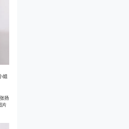
小姐
种张扬
图片