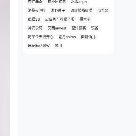
杏仁曲奇
棕桠阿狗崽
水淼aqua
洛桑w伊梓
浅野菌子
源纱希喵喵喵
瓜希酱
疯猫SS
皮皮奶可可爱了啦
祖木子
神沢永莉
艾西aiwest
蜜汁猫裘
镜酱
阿半今天很开心
霜月shimo
面饼仙儿
麻花麻花酱W
黑川